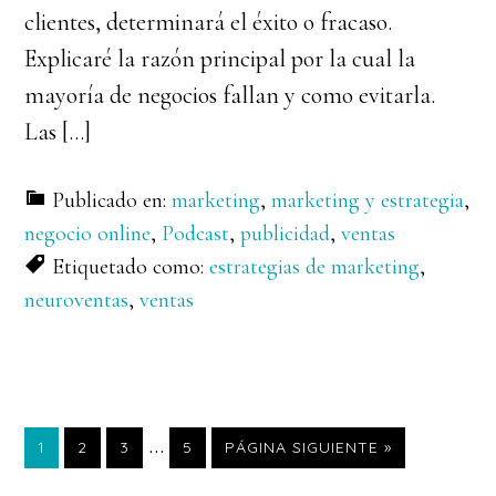
clientes, determinará el éxito o fracaso.
Explicaré la razón principal por la cual la
mayoría de negocios fallan y como evitarla.
Las […]
Publicado en:
marketing
,
marketing y estrategia
,
negocio online
,
Podcast
,
publicidad
,
ventas
Etiquetado como:
estrategias de marketing
,
neuroventas
,
ventas
Páginas
…
PÁGINA
PÁGINA
PÁGINA
PÁGINA
IR
1
2
3
5
PÁGINA SIGUIENTE »
A
intermedias
LA