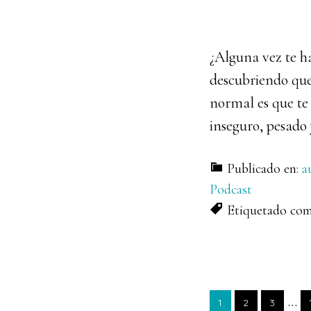
¿Alguna vez te ha
descubriendo que
normal es que te 
inseguro, pesado
Publicado en:
a
Podcast
Etiquetado co
Pág
…
PÁGINA
PÁGINA
PÁGINA
1
2
3