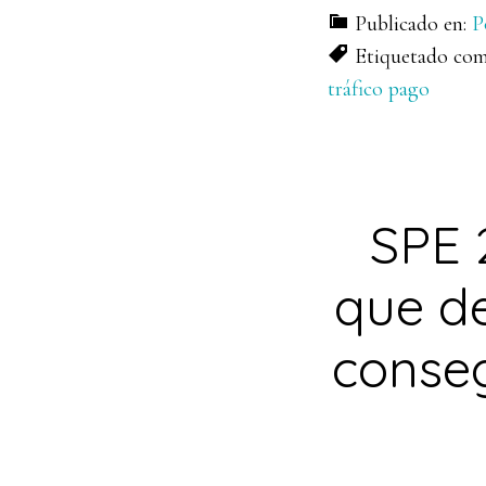
Publicado en:
P
Etiquetado co
tráfico pago
SPE 
que d
conseg