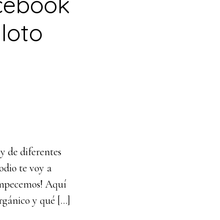
cebook
iloto
y de diferentes
odio te voy a
Empecemos! Aquí
rgánico y qué […]