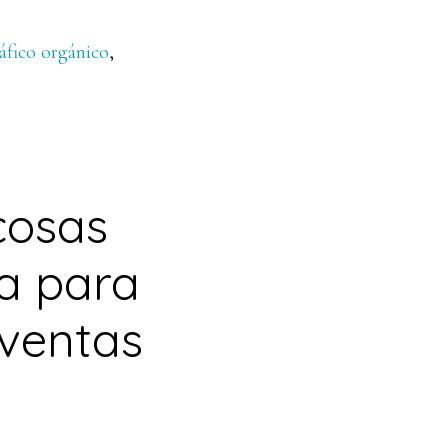
ráfico orgánico
,
cosas
a para
 ventas