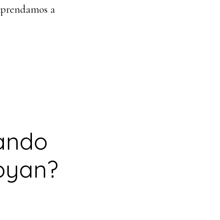
 aprendamos a
ando
oyan?