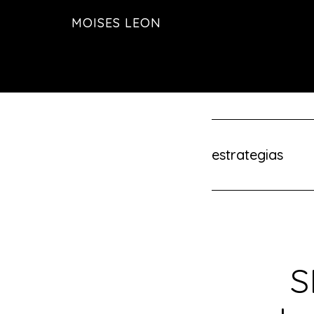
Saltar
MOISES LEON
al
contenido
principal
estrategias
S