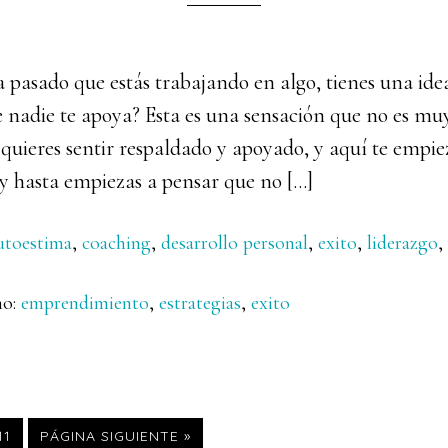
 pasado que estás trabajando en algo, tienes una ide
 nadie te apoya? Esta es una sensación que no es muy
quieres sentir respaldado y apoyado, y aquí te empiez
 y hasta empiezas a pensar que no […]
utoestima
,
coaching
,
desarrollo personal
,
exito
,
liderazgo
,
mo:
emprendimiento
,
estrategias
,
exito
inas
PÁGINA
IR
11
PÁGINA SIGUIENTE »