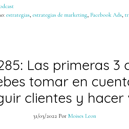
odcast
mo:
estrategias
,
estrategias de marketing
,
Facebook Ads
,
t
285: Las primeras 3 
ebes tomar en cuent
uir clientes y hacer
31/03/2022
Por
Moises Leon