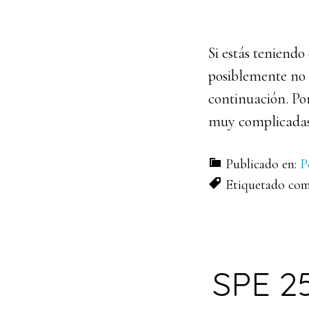
Si estás teniendo
posiblemente no e
continuación. Por
muy complicadas p
Publicado en:
P
Etiquetado co
SPE 2