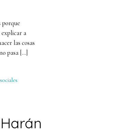
es porque
 explicar a
acer las cosas
no pasa […]
sociales
 Harán