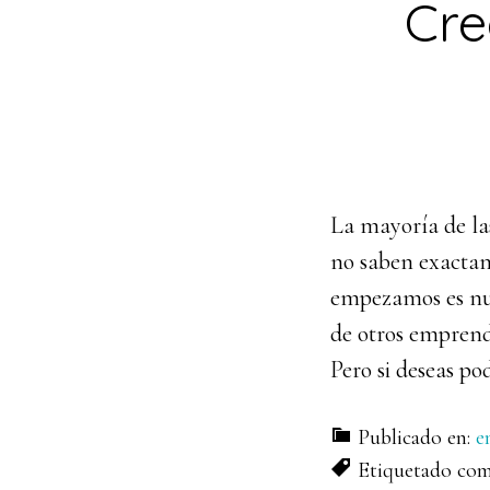
Cr
La mayoría de la
no saben exacta
empezamos es nue
de otros emprende
Pero si deseas po
Publicado en:
e
Etiquetado co