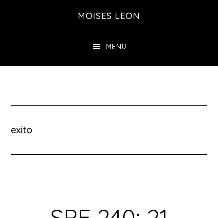
Saltar
MOISES LEON
al
contenido
MENU
principal
exito
SPE 240: 21