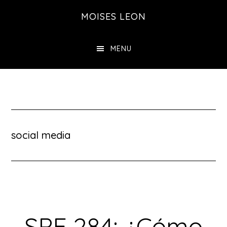
Saltar
MOISES LEON
al
contenido
MENU
principal
social media
SPE 284: ¿Cómo