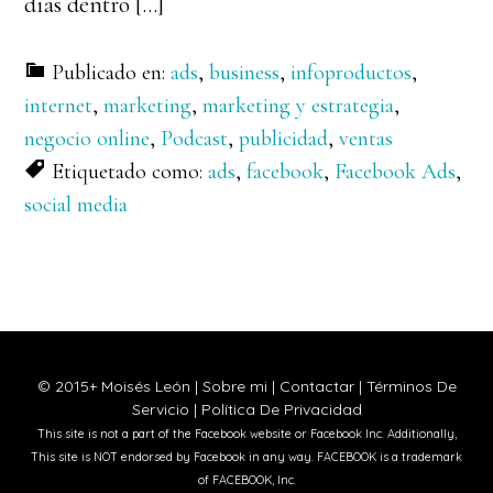
días dentro […]
Publicado en:
ads
,
business
,
infoproductos
,
internet
,
marketing
,
marketing y estrategia
,
negocio online
,
Podcast
,
publicidad
,
ventas
Etiquetado como:
ads
,
facebook
,
Facebook Ads
,
social media
© 2015+ Moisés León |
Sobre mi
|
Contactar
|
Términos De
Servicio
|
Política De Privacidad
This site is not a part of the Facebook website or Facebook Inc. Additionally,
This site is NOT endorsed by Facebook in any way. FACEBOOK is a trademark
of FACEBOOK, Inc.