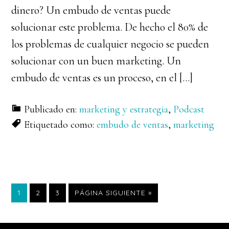
dinero? Un embudo de ventas puede
solucionar este problema. De hecho el 80% de
los problemas de cualquier negocio se pueden
solucionar con un buen marketing. Un
embudo de ventas es un proceso, en el […]
Publicado en:
marketing y estrategia
,
Podcast
Etiquetado como:
embudo de ventas
,
marketing
PÁGINA
PÁGINA
PÁGINA
IR
1
2
3
PÁGINA SIGUIENTE »
A
LA