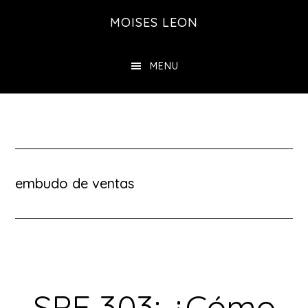
Saltar
MOISES LEON
al
contenido
MENU
principal
embudo de ventas
SPE 303: ¿Cómo