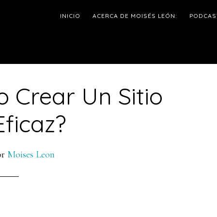
INICIO
ACERCA DE MOISÉS LEÓN:
PODCAS
 Crear Un Sitio
l
ficaz?
p
or
Moises Leon