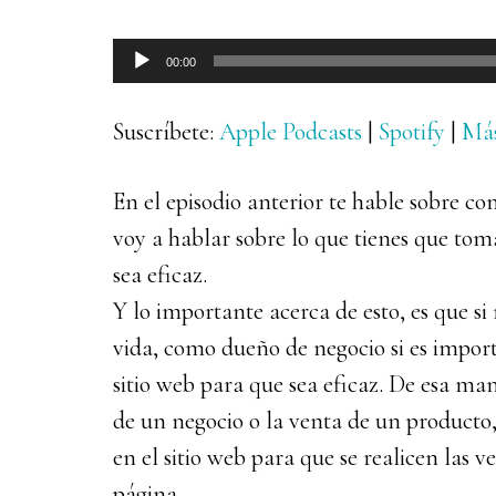
Reproductor
00:00
de
audio
Suscríbete:
Apple Podcasts
|
Spotify
|
Má
En el episodio anterior te hable sobre 
voy a hablar sobre lo que tienes que tom
sea eficaz.
Y lo importante acerca de esto, es que si
vida, como dueño de negocio si es import
sitio web para que sea eficaz. De esa mane
de un negocio o la venta de un producto,
en el sitio web para que se realicen las v
página.