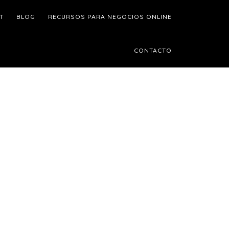
T
BLOG
RECURSOS PARA NEGOCIOS ONLINE
CONTACTO
Barra
ateral
rincipal