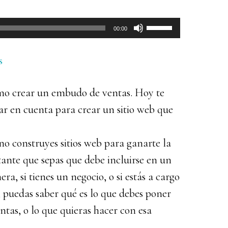
Utiliza
00:00
las
teclas
s
de
como crear un embudo de ventas. Hoy te
flecha
ar en cuenta para crear un sitio web que
arriba/abajo
para
 no construyes sitios web para ganarte la
aumentar
ante que sepas que debe incluirse en un
o
ra, si tienes un negocio, o si estás a cargo
disminuir
 puedas saber qué es lo que debes poner
el
entas, o lo que quieras hacer con esa
volumen.