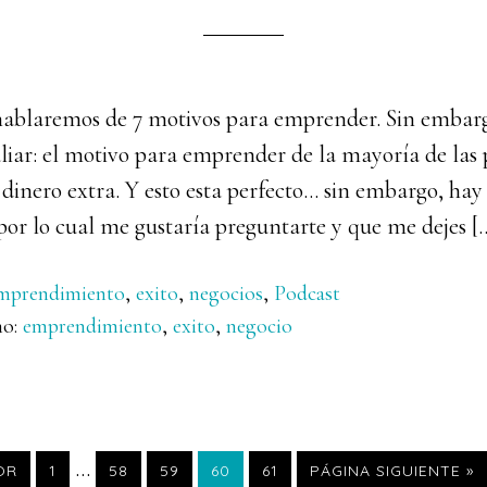
 hablaremos de 7 motivos para emprender. Sin embarg
iar: el motivo para emprender de la mayoría de las p
dinero extra. Y esto esta perfecto… sin embargo, hay 
por lo cual me gustaría preguntarte y que me dejes [
mprendimiento
,
exito
,
negocios
,
Podcast
mo:
emprendimiento
,
exito
,
negocio
Páginas
…
PÁGINA
PÁGINA
PÁGINA
PÁGINA
PÁGINA
IR
OR
1
58
59
60
61
PÁGINA SIGUIENTE »