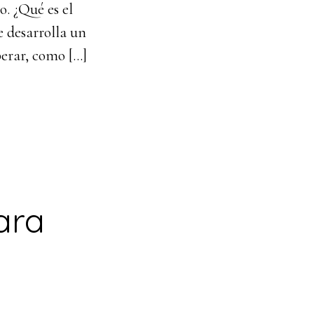
o. ¿Qué es el
e desarrolla un
perar, como […]
ara