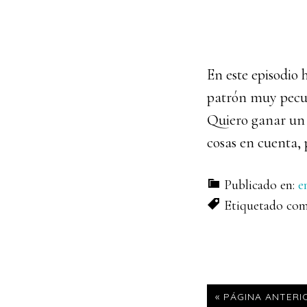
En este episodio
patrón muy pecul
Quiero ganar un 
cosas en cuenta, 
Publicado en:
e
Etiquetado co
IR
«
PÁGINA ANTERI