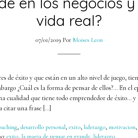
de en los negocios y 
vida real?
07/01/2019
Por
Moises Leon
 de éxito y que están en un alto nivel de juego, tie
bargo ¿Cuál es la forma de pensar de ellos?… En el e
a cualidad que tiene todo emprendedor de éxito… y e
 citar una frase […]
oaching
,
desarrollo personal
,
exito
,
liderazgo
,
motivacion
mo:
exito
,
la magia de pensar en grande
,
liderazgo