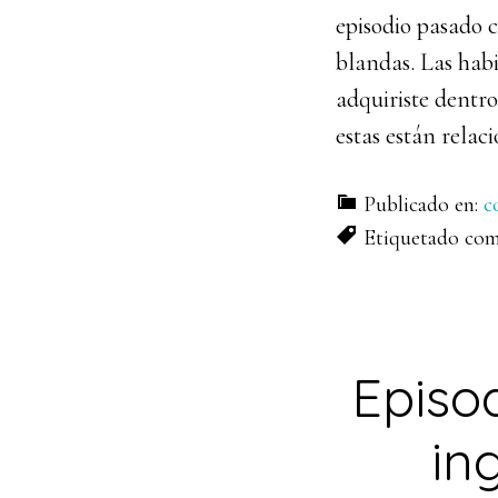
episodio pasado 
blandas. Las habi
adquiriste dentro
estas están relac
Publicado en:
c
Etiquetado co
Episo
in