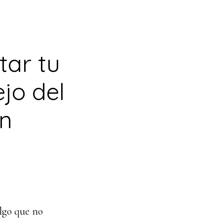
tar tu
jo del
ón
algo que no