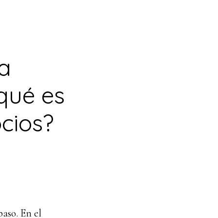
ia
qué es
cios?
aso. En el