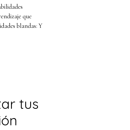
abilidades
rendizaje que
lidades blandas: Y
ar tus
ión