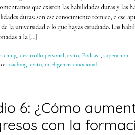
comentamos que existen las habilidades duras y las h
lidades duras: son ese conocimiento técnico, o ese ap
 de la universidad o lo que hayas estudiado. Las habi
ionadas a la […]
oaching
,
desarrollo personal
,
exito
,
Podcast
,
superacion
mo:
coaching
,
exito
,
inteligencia emocional
dio 6: ¿Cómo aument
gresos con la formac