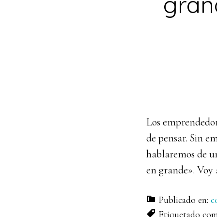
gran
Los emprendedores
de pensar. Sin em
hablaremos de un
en grande». Voy a
Publicado en:
c
Etiquetado co