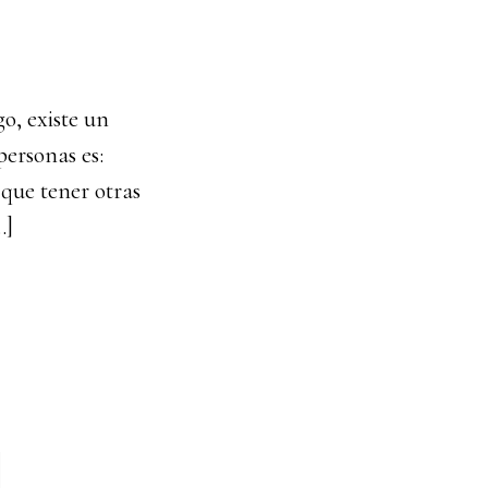
o, existe un
ersonas es:
que tener otras
…]