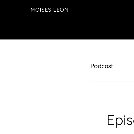
Saltar
MOISES LEON
al
contenido
principal
Podcast
Epi