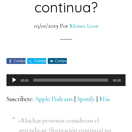
continua?
05/01/2019
Por
Moises Leon
Comparte
Comparte
Comparte
Reproductor
00:00
00:00
de
audio
Suscríbete:
Apple Podcasts
|
Spotify
|
Más
«Muchas personas consideran el
aprendizaje (formación continua) un