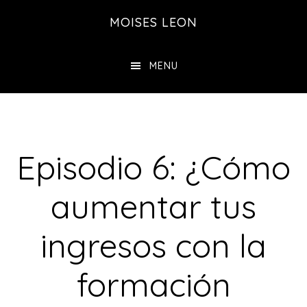
Saltar
Saltar
MOISES LEON
al
a
contenido
la
MENU
principal
barra
lateral
principal
Episodio 6: ¿Cómo
aumentar tus
ingresos con la
formación