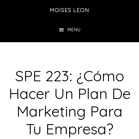
Saltar
Saltar
MOISES LEON
al
a
contenido
la
MENU
principal
barra
lateral
principal
SPE 223: ¿Cómo
Hacer Un Plan De
Marketing Para
Tu Empresa?