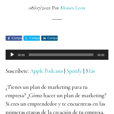
08/07/2021
Por
Moises Leon
Comparte
Comparte
Comparte
Reproductor
00:00
00:00
de
audio
Suscríbete:
Apple Podcasts
|
Spotify
|
Más
¿Tienes un plan de marketing para tu
empresa? ¿Cómo hacer un plan de marketing?
Si eres un emprendedor y te encuentras en las
primeras etapas de la creación de tu empresa,