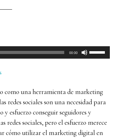
Utiliza
00:00
las
teclas
s
de
udo como una herramienta de marketing
flecha
las redes sociales son una necesidad para
arriba/abajo
 y esfuerzo conseguir seguidores y
para
as redes sociales, pero el esfuerzo merece
aumentar
ar cómo utilizar el marketing digital en
o