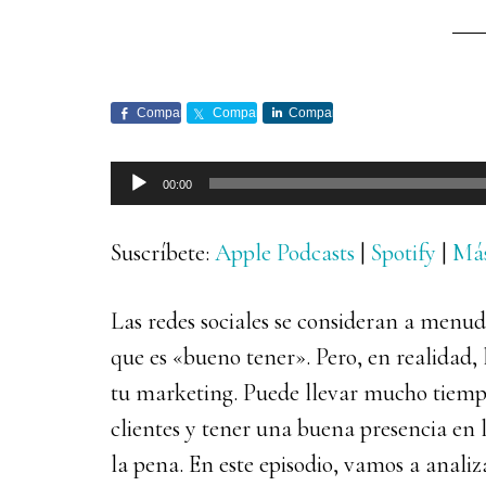
Comparte
Comparte
Comparte
Reproductor
00:00
de
audio
Suscríbete:
Apple Podcasts
|
Spotify
|
Má
Las redes sociales se consideran a men
que es «bueno tener». Pero, en realidad, 
tu marketing. Puede llevar mucho tiempo
clientes y tener una buena presencia en l
la pena. En este episodio, vamos a analiz