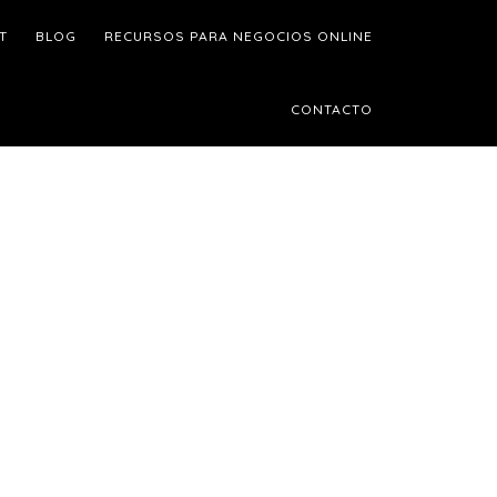
T
BLOG
RECURSOS PARA NEGOCIOS ONLINE
CONTACTO
Barra
ateral
rincipal