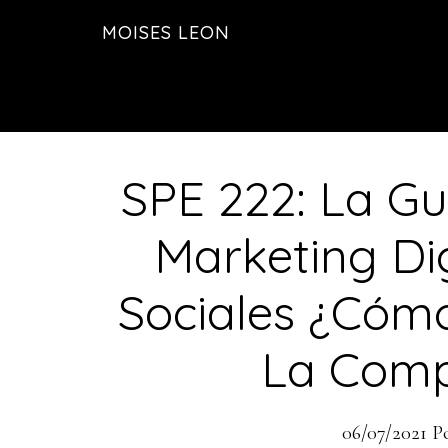
Saltar
Saltar
MOISES LEON
al
a
contenido
la
principal
barra
lateral
principal
SPE 222: La Gu
Marketing Di
Sociales ¿Cóm
La Comp
06/07/2021
P