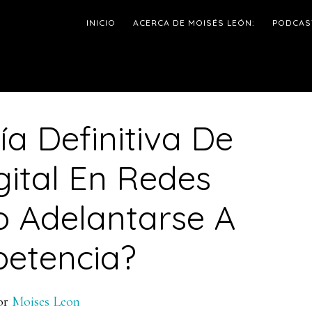
INICIO
ACERCA DE MOISÉS LEÓN:
PODCAS
ía Definitiva De
l
gital En Redes
p
o Adelantarse A
etencia?
or
Moises Leon