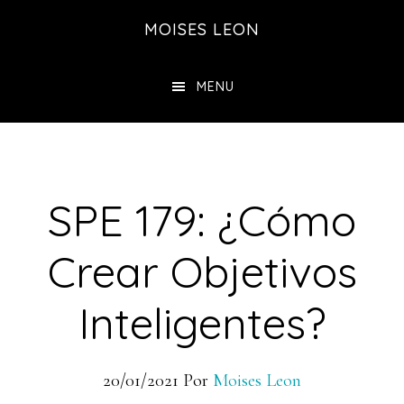
Saltar
Saltar
MOISES LEON
al
a
contenido
la
MENU
principal
barra
lateral
principal
SPE 179: ¿Cómo
Crear Objetivos
Inteligentes?
20/01/2021
Por
Moises Leon