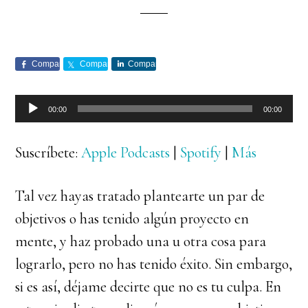
Comparte
Comparte
Comparte
Reproductor
00:00
00:00
de
audio
Suscríbete:
Apple Podcasts
|
Spotify
|
Más
Tal vez hayas tratado plantearte un par de
objetivos o has tenido algún proyecto en
mente, y haz probado una u otra cosa para
lograrlo, pero no has tenido éxito. Sin embargo,
si es así, déjame decirte que no es tu culpa. En