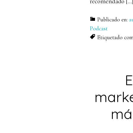
recomendado […
Publicado en:
a
Podcast
Etiquetado co
E
marke
más