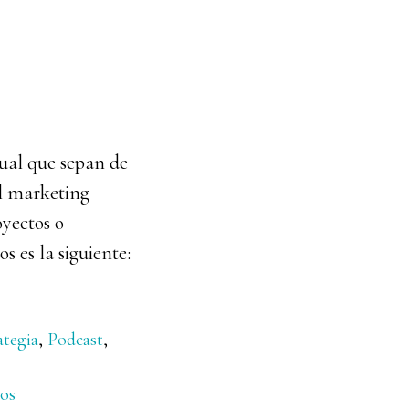
cual que sepan de
el marketing
yectos o
 es la siguiente:
ategia
,
Podcast
,
vos