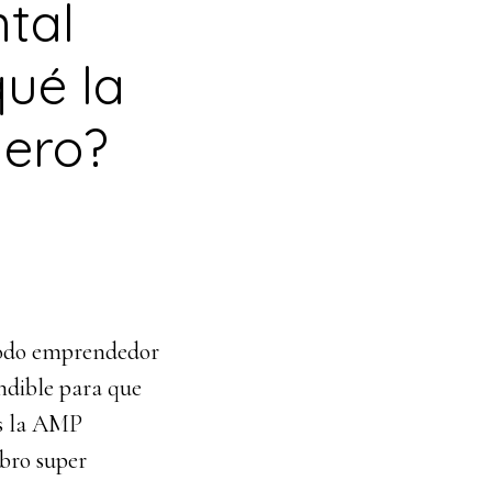
ntal
qué la
nero?
 todo emprendedor
ndible para que
es la AMP
ibro super