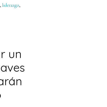
,
liderazgo
,
ar un
laves
arán
o