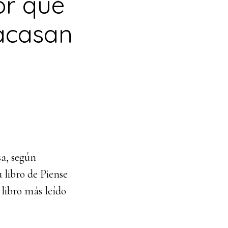
or qué
racasan
sa, según
 libro de Piense
o libro más leído