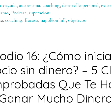
utoayuda
,
autoestima
,
coaching
,
desarrollo personal
,
exito
ismo
,
Podcast
,
superacion
mo:
coaching
,
fracaso
,
napoleon hill
,
objetivos
odio 16: ¿Cómo inici
cio sin dinero? – 5 C
probadas Que Te H
Ganar Mucho Diner