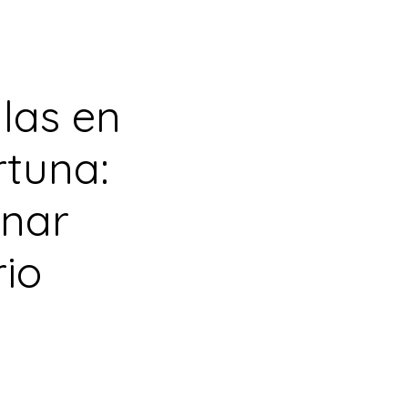
las en
rtuna:
anar
io