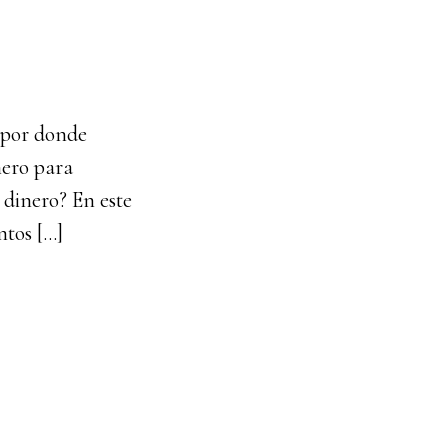
 por donde
nero para
dinero? En este
ntos […]