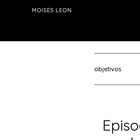
Saltar
MOISES LEON
al
contenido
principal
objetivos
Episo