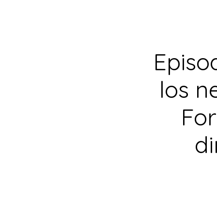
Episo
los n
For
d