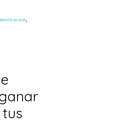
motivacion
,
de
 ganar
 tus