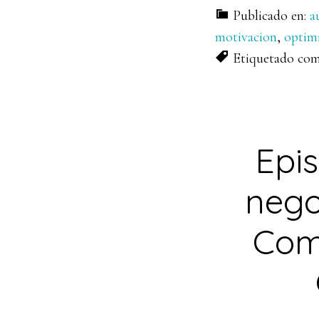
Publicado en:
a
motivacion
,
optim
Etiquetado co
Epis
nego
Com