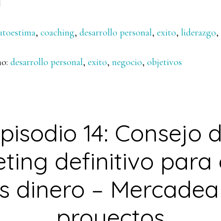
]
utoestima
,
coaching
,
desarrollo personal
,
exito
,
liderazgo
,
mo:
desarrollo personal
,
exito
,
negocio
,
objetivos
pisodio 14: Consejo 
ting definitivo para
 dinero – Mercadea
proyectos