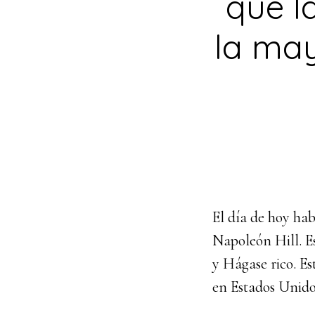
que l
la may
El día de hoy hab
Napoleón Hill. E
y Hágase rico. Est
en Estados Unidos