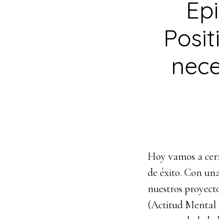
Epi
Posit
nece
Hoy vamos a cerr
de éxito. Con un
nuestros proyec
(Actitud Mental P