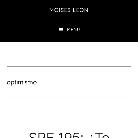
Saltar
MOISES LEON
al
contenido
MENU
principal
optimismo
SPE 195: ¿Te