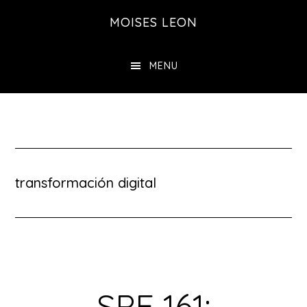
Saltar
MOISES LEON
al
contenido
MENU
principal
transformación digital
SPE 161: