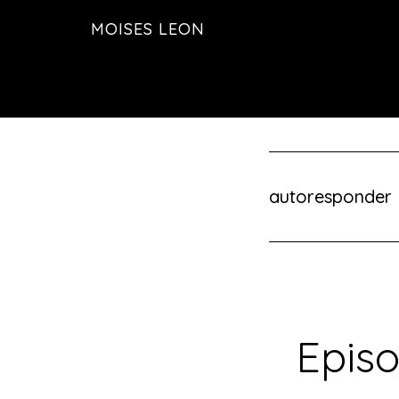
Saltar
MOISES LEON
al
contenido
principal
autoresponder
Episo