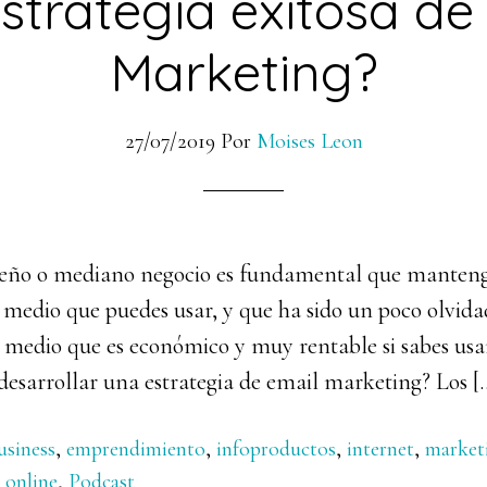
strategia exitosa de
Marketing?
27/07/2019
Por
Moises Leon
ueño o mediano negocio es fundamental que manteng
n medio que puedes usar, y que ha sido un poco olvida
 medio que es económico y muy rentable si sabes us
desarrollar una estrategia de email marketing? Los [
usiness
,
emprendimiento
,
infoproductos
,
internet
,
market
 online
,
Podcast