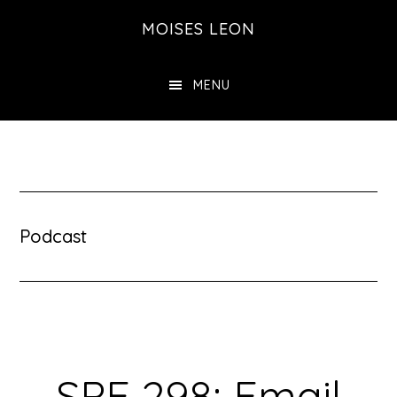
Saltar
MOISES LEON
al
contenido
MENU
principal
Podcast
SPE 298: Email