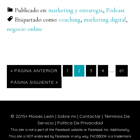
Publicado en:
marketing y estrategia
,
Podcast
Etiquetado como:
coaching
,
marketing digital
,
negocio online
Páginas
…
IR
PÁGINA
PÁGINA
PÁGINA
PÁGINA
PÁGINA
«
PÁGINA ANTERIOR
1
2
3
4
61
A
intermedia
IR
PÁGINA SIGUIENTE »
LA
A
omitidas
LA
© 2015+ Moisés León |
Sobre mi
|
Contactar
|
Términos De
Servicio
|
Política De Privacidad
This site is not a part of the Facebook website or Facebook Inc. Additionally,
This site is NOT endorsed by Facebook in any way. FACEBOOK is a trademark