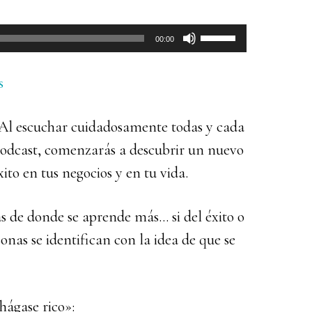
Utiliza
00:00
las
teclas
s
de
? Al escuchar cuidadosamente todas y cada
flecha
 podcast, comenzarás a descubrir un nuevo
arriba/abajo
to en tus negocios y en tu vida.
para
aumentar
 de donde se aprende más… si del éxito o
o
onas se identifican con la idea de que se
disminuir
el
volumen.
hágase rico»: