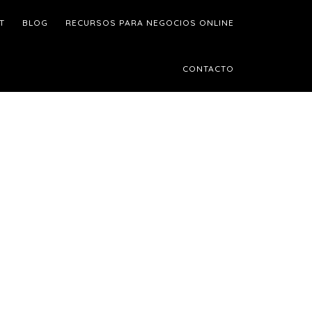
T
BLOG
RECURSOS PARA NEGOCIOS ONLINE
CONTACTO
Barra
ateral
rincipal