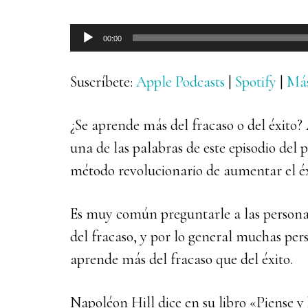
Reproductor
00:00
de
audio
Suscríbete:
Apple Podcasts
|
Spotify
|
Má
¿Se aprende más del fracaso o del éxito
una de las palabras de este episodio del
método revolucionario de aumentar el éxi
Es muy común preguntarle a las personas
del fracaso, y por lo general muchas pers
aprende más del fracaso que del éxito.
Napoléon Hill dice en su libro «Piense y 