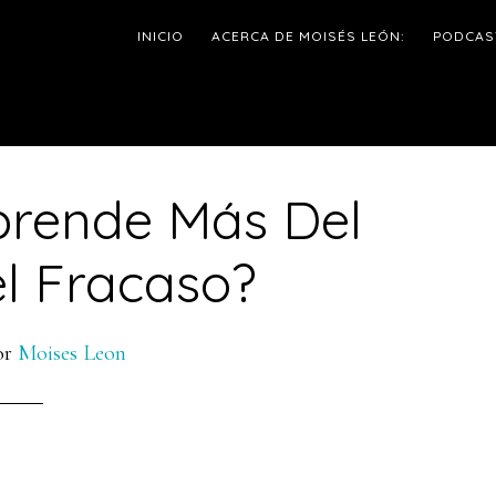
INICIO
ACERCA DE MOISÉS LEÓN:
PODCAS
Aprende Más Del
l
el Fracaso?
p
or
Moises Leon