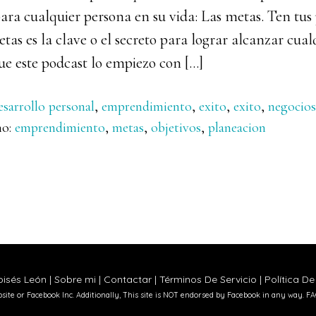
ra cualquier persona en su vida: Las metas. Ten tus
metas es la clave o el secreto para lograr alcanzar cual
que este podcast lo empiezo con […]
esarrollo personal
,
emprendimiento
,
exito
,
exito
,
negocios
mo:
emprendimiento
,
metas
,
objetivos
,
planeacion
isés León |
Sobre mi
|
Contactar
|
Términos De Servicio
|
Política De
ebsite or Facebook Inc. Additionally, This site is NOT endorsed by Facebook in any way.