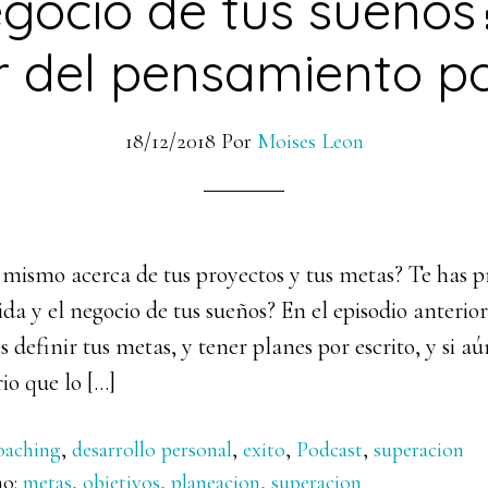
egocio de tus sueños?
 del pensamiento po
18/12/2018
Por
Moises Leon
ti mismo acerca de tus proyectos y tus metas? Te has 
da y el negocio de tus sueños? En el episodio anterio
 definir tus metas, y tener planes por escrito, y si aú
rio que lo […]
oaching
,
desarrollo personal
,
exito
,
Podcast
,
superacion
mo:
metas
,
objetivos
,
planeacion
,
superacion