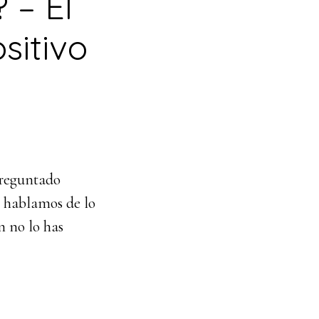
 – El
sitivo
preguntado
r hablamos de lo
n no lo has