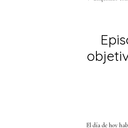
Epis
objeti
El día de hoy ha