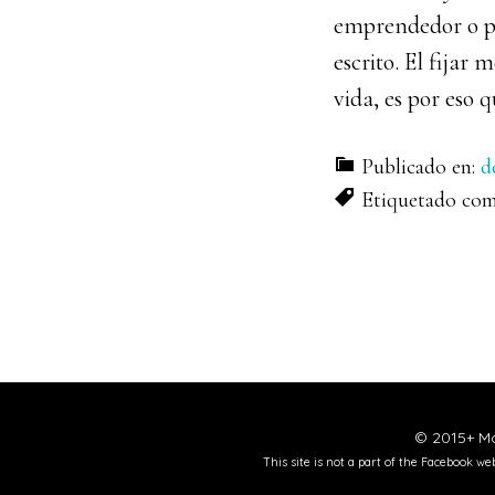
emprendedor o pa
escrito. El fijar 
vida, es por eso 
Publicado en:
d
Etiquetado co
© 2015+ Mo
This site is not a part of the Facebook w