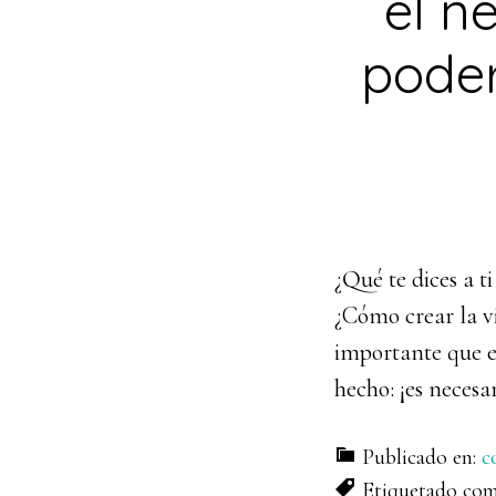
el n
poder
¿Qué te dices a 
¿Cómo crear la vi
importante que es
hecho: ¡es necesa
Publicado en:
c
Etiquetado co