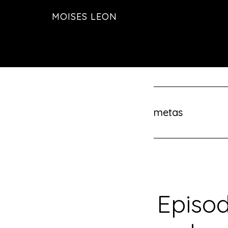
Saltar
MOISES LEON
al
contenido
principal
metas
Episod