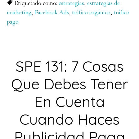
Etiquetado como:
estrategias
,
estrategias de
marketing
,
Facebook Ads
,
tráfico orgánico
,
tráfico
pago
SPE 131: 7 Cosas
Que Debes Tener
En Cuenta
Cuando Haces
Publicidad Paga