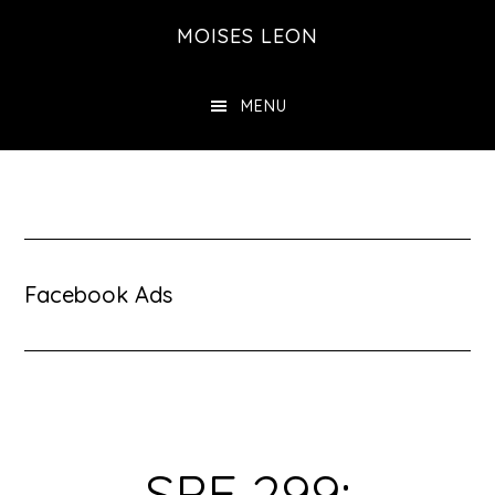
Saltar
MOISES LEON
al
contenido
MENU
principal
Facebook Ads
SPE 299: