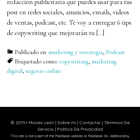
redacción publicitaria que puedes usar para tus
post en redes sociales, anuncios, emails, videos
de ventas, podcast, etc. Te voy a entregar 6 tips
de copywriting que mejorarán tu […]
Publicado en:
marketing y estrategia
,
Podcast
Etiquetado como:
copywriting
,
marketing
digital
,
negocio online
© 2015+ Moisés León |
Sobre mi
|
Contactar
|
Términos De
Servicio
|
Política De Privacidad
This site is not a part of the Facebook website or Facebook Inc. Additionally,