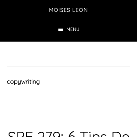
Saltar
MOISES LEON
al
contenido
MENU
principal
copywriting
SPE 279: 6 Tips De