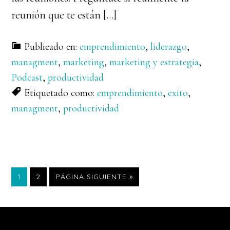
reunión que te están […]
Publicado en:
emprendimiento
,
liderazgo
,
managment
,
marketing
,
marketing y estrategia
,
Podcast
,
productividad
Etiquetado como:
emprendimiento
,
exito
,
managment
,
productividad
PÁGINA
PÁGINA
IR
1
2
PÁGINA SIGUIENTE »
A
LA