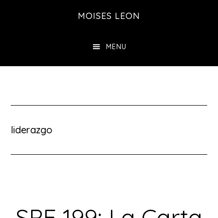
Saltar
MOISES LEON
al
contenido
MENU
principal
liderazgo
SPE 199: La Carta