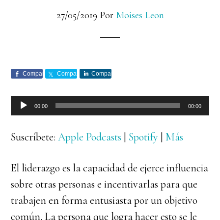
27/05/2019
Por
Moises Leon
Comparte
Comparte
Comparte
Reproductor
00:00
00:00
de
audio
Suscríbete:
Apple Podcasts
|
Spotify
|
Más
El liderazgo es la capacidad de ejerce influencia
sobre otras personas e incentivarlas para que
trabajen en forma entusiasta por un objetivo
común. La persona que logra hacer esto se le