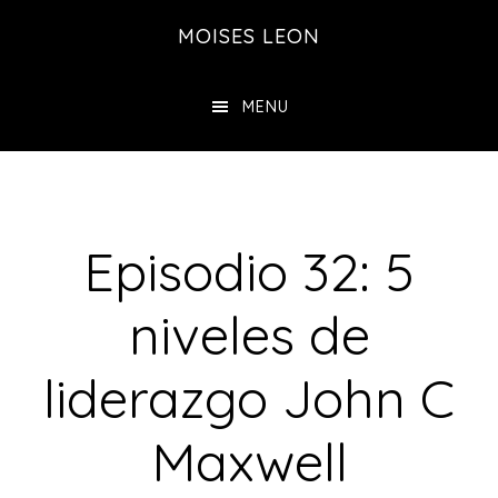
Saltar
Saltar
MOISES LEON
al
a
contenido
la
MENU
principal
barra
lateral
principal
Episodio 32: 5
niveles de
liderazgo John C
Maxwell