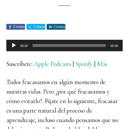
Comparte
Comparte
Comparte
Reproductor
00:00
00:00
de
audio
Suscríbete:
Apple Podcasts
|
Spotify
|
Más
Todos fracasamos en algún momento de
nuestras vidas. Pero ¿por qué fracasamos y
cómo evitarlo?. Fijate en lo siguiente, fracasar
es una parte natural del proceso de
aprendizaje, incluso cuando pensamos que no