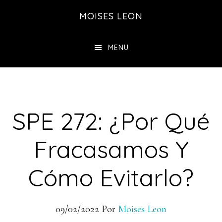
Saltar
Saltar
MOISES LEON
al
a
contenido
la
MENU
principal
barra
lateral
principal
SPE 272: ¿Por Qué
Fracasamos Y
Cómo Evitarlo?
09/02/2022
Por
Moises Leon