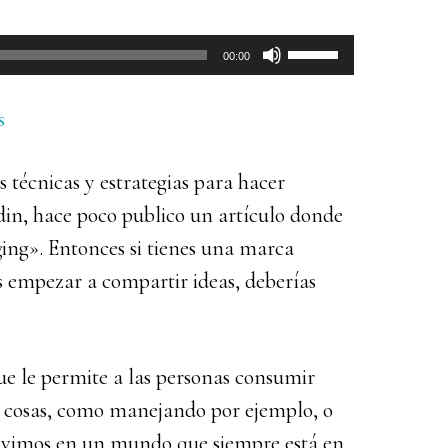
Utiliza
00:00
las
teclas
s
de
s técnicas y estrategias para hacer
flecha
din, hace poco publico un artículo donde
arriba/abajo
ging». Entonces si tienes una marca
para
res empezar a compartir ideas, deberías
aumentar
o
disminuir
ue le permite a las personas consumir
el
s cosas, como manejando por ejemplo, o
volumen.
ivimos en un mundo que siempre está en