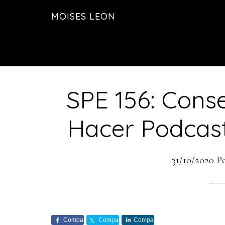
Saltar
Saltar
MOISES LEON
al
a
contenido
la
principal
barra
lateral
principal
SPE 156: Conse
Hacer Podcast
31/10/2020
P
Comparte
Comparte
Comparte