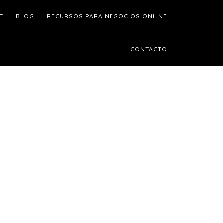
T
BLOG
RECURSOS PARA NEGOCIOS ONLINE
CONTACTO
Barra
ateral
rincipal