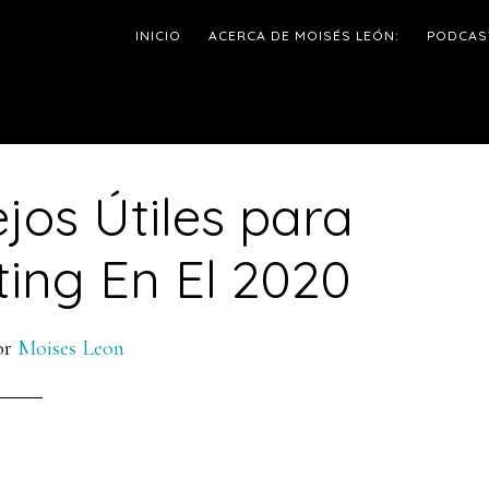
INICIO
ACERCA DE MOISÉS LEÓN:
PODCAS
jos Útiles para
l
ing En El 2020
p
or
Moises Leon