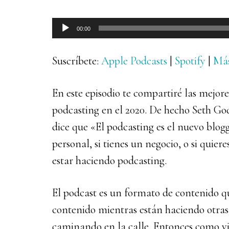
Reproductor
00:00
de
audio
Suscríbete:
Apple Podcasts
|
Spotify
|
Má
En este episodio te compartiré las mejore
podcasting en el 2020. De hecho Seth Go
dice que «El podcasting es el nuevo blog
personal, si tienes un negocio, o si quie
estar haciendo podcasting.
El podcast es un formato de contenido q
contenido mientras están haciendo otra
caminando en la calle. Entonces como v