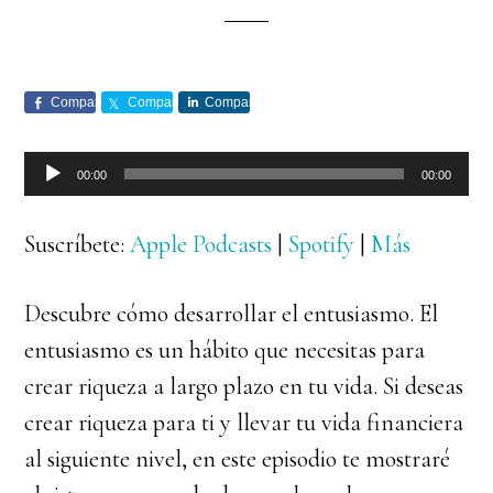
Comparte
Comparte
Comparte
Reproductor
00:00
00:00
de
audio
Suscríbete:
Apple Podcasts
|
Spotify
|
Más
Descubre cómo desarrollar el entusiasmo. El
entusiasmo es un hábito que necesitas para
crear riqueza a largo plazo en tu vida. Si deseas
crear riqueza para ti y llevar tu vida financiera
al siguiente nivel, en este episodio te mostraré