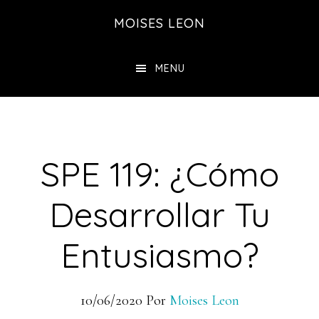
Saltar
Saltar
MOISES LEON
al
a
contenido
la
MENU
principal
barra
lateral
principal
SPE 119: ¿Cómo
Desarrollar Tu
Entusiasmo?
10/06/2020
Por
Moises Leon