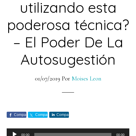
utilizando esta
poderosa técnica?
– El Poder De La
Autosugestión
01/07/2019
Por
Moises Leon
Comparte
Comparte
Comparte
Reproductor
00:00
00:00