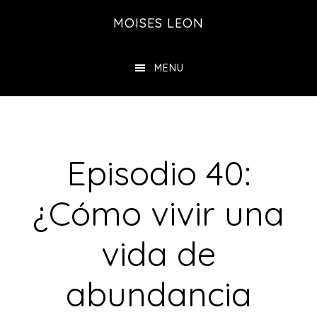
Saltar
Saltar
MOISES LEON
al
a
contenido
la
MENU
principal
barra
lateral
principal
Episodio 40:
¿Cómo vivir una
vida de
abundancia