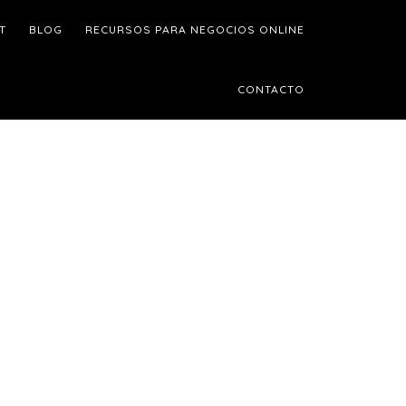
T
BLOG
RECURSOS PARA NEGOCIOS ONLINE
CONTACTO
Barra
ateral
rincipal