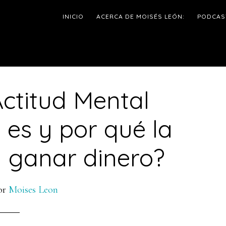
INICIO
ACERCA DE MOISÉS LEÓN:
PODCAS
Actitud Mental
l
 es y por qué la
p
a ganar dinero?
or
Moises Leon