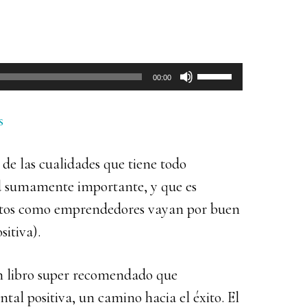
Utiliza
00:00
las
teclas
s
de
 de las cualidades que tiene todo
flecha
d sumamente importante, y que es
arriba/abajo
ectos como emprendedores vayan por buen
para
itiva).
aumentar
o
un libro super recomendado que
disminuir
tal positiva, un camino hacia el éxito. El
el