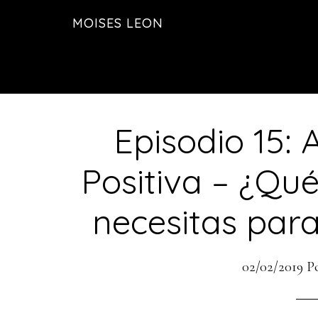
Saltar
Saltar
MOISES LEON
al
a
contenido
la
principal
barra
lateral
principal
Episodio 15: 
Positiva – ¿Qué
necesitas par
02/02/2019
P