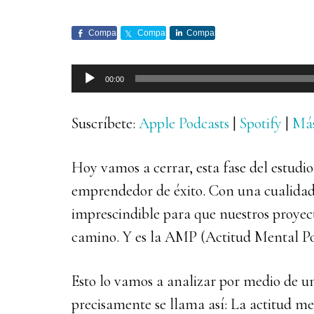
Comparte
Comparte
Comparte
Reproductor
00:00
de
audio
Suscríbete:
Apple Podcasts
|
Spotify
|
Má
Hoy vamos a cerrar, esta fase del estudio
emprendedor de éxito. Con una cualida
imprescindible para que nuestros proy
camino. Y es la AMP (Actitud Mental Pos
Esto lo vamos a analizar por medio de 
precisamente se llama así: La actitud men