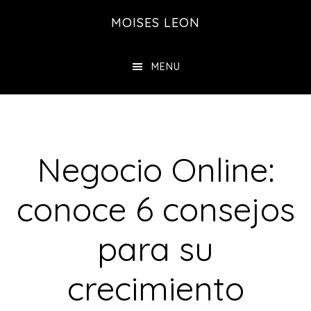
Saltar
Saltar
MOISES LEON
al
a
contenido
la
MENU
principal
barra
lateral
principal
Negocio Online:
conoce 6 consejos
para su
crecimiento