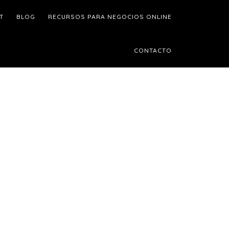
T
BLOG
RECURSOS PARA NEGOCIOS ONLINE
CONTACTO
Barra
ateral
rincipal