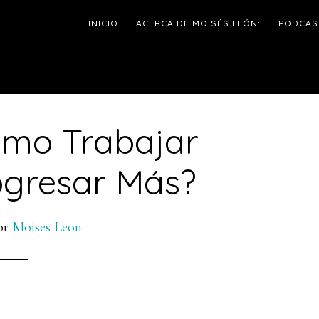
INICIO
ACERCA DE MOISÉS LEÓN:
PODCAS
ómo Trabajar
l
ogresar Más?
p
or
Moises Leon