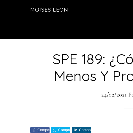
Saltar
Saltar
MOISES LEON
al
a
contenido
la
principal
barra
lateral
principal
SPE 189: ¿C
Menos Y Pr
24/02/2021
P
Comparte
Comparte
Comparte