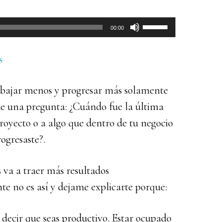
Utiliza
00:00
las
teclas
s
de
rabajar menos y progresar más solamente
flecha
te una pregunta: ¿Cuándo fue la última
arriba/abajo
proyecto o a algo que dentro de tu negocio
para
ogresaste?.
aumentar
o
va a traer más resultados
disminuir
e no es así y dejame explicarte porque:
el
volumen.
 decir que seas productivo. Estar ocupado