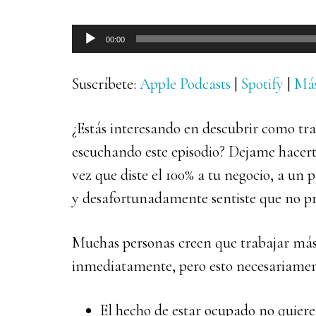
Reproductor
00:00
de
audio
Suscríbete:
Apple Podcasts
|
Spotify
|
Má
¿Estás interesando en descubrir como t
escuchando este episodio? Dejame hacer
vez que diste el 100% a tu negocio, a un 
y desafortunadamente sentiste que no pr
Muchas personas creen que trabajar más 
inmediatamente, pero esto necesariament
El hecho de estar ocupado no quiere