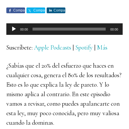
Comparte
Comparte
Comparte
Reproductor
00:00
00:00
de
audio
Suscríbete:
Apple Podcasts
|
Spotify
|
Más
¿Sabías que el 20% del esfuerzo que haces en
cualquier cosa, genera el 80% de los resultados?
Esto es lo que explica la ley de pareto. Y lo
mismo aplica al contrario. En este episodio
vamos a revisar, como puedes apalancarte con
esta ley, muy poco conocida, pero muy valiosa
cuando la dominas.