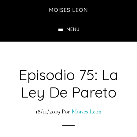
Saltar
Saltar
MOISES LEON
al
a
contenido
la
MENU
principal
barra
lateral
principal
Episodio 75: La
Ley De Pareto
18/11/2019
Por
Moises Leon