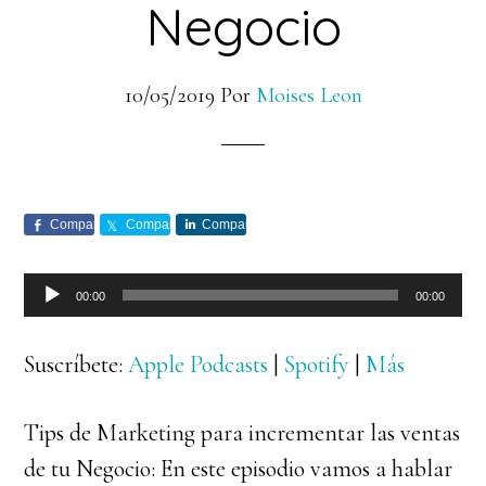
Negocio
10/05/2019
Por
Moises Leon
Comparte
Comparte
Comparte
Reproductor
00:00
00:00
de
audio
Suscríbete:
Apple Podcasts
|
Spotify
|
Más
Tips de Marketing para incrementar las ventas
de tu Negocio: En este episodio vamos a hablar