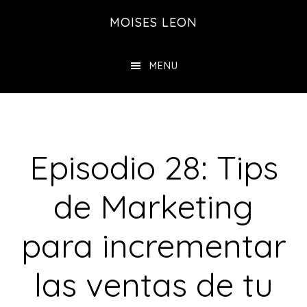
Saltar
Saltar
MOISES LEON
al
a
contenido
la
MENU
principal
barra
lateral
principal
Episodio 28: Tips
de Marketing
para incrementar
las ventas de tu