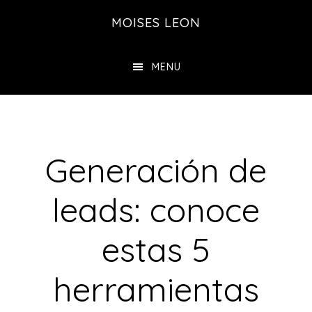
Saltar
Saltar
MOISES LEON
al
a
contenido
la
MENU
principal
barra
lateral
principal
Generación de
leads: conoce
estas 5
herramientas