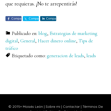
que requieras. ¡No te arrepentirás!
Comparte
Comparte
Comparte
Publicado en:
blog
,
Estrategias de marketing
digital
,
General
,
Hacer dinero online
,
Tips de
tráfico
Etiquetado como:
generacion de leads
,
leads
Barra
lateral
principal
© 2015+ Moisés León |
Sobre mi
|
Contactar
|
Términos De