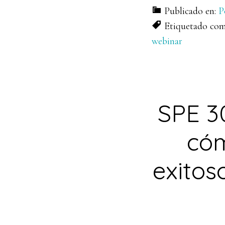
Publicado en:
P
Etiquetado co
webinar
SPE 30
cóm
exitos