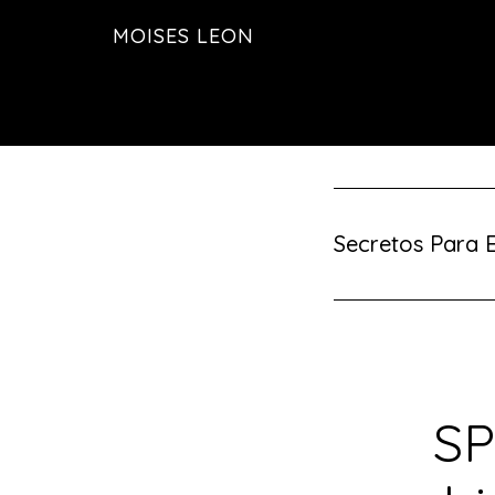
Saltar
MOISES LEON
al
contenido
principal
Secretos Para 
SP