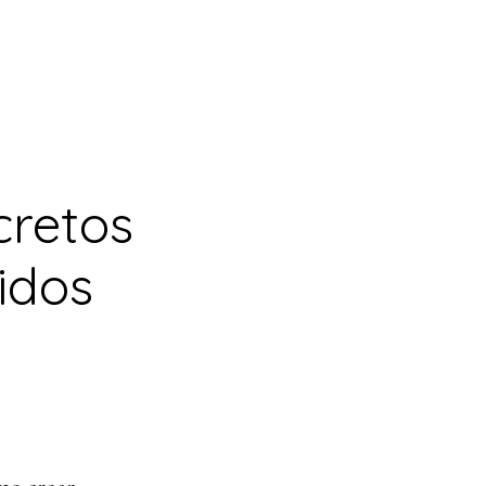
cretos
idos