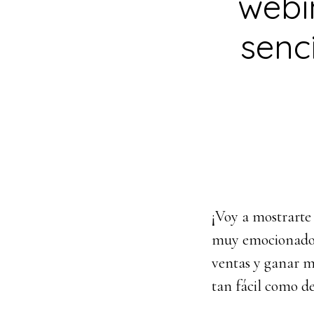
webi
senc
¡Voy a mostrarte
muy emocionado 
ventas y ganar m
tan fácil como dec