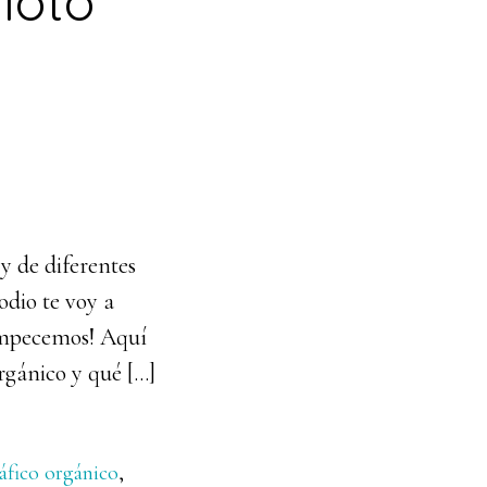
iloto
y de diferentes
odio te voy a
Empecemos! Aquí
rgánico y qué […]
ráfico orgánico
,