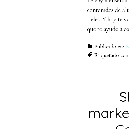
Te voy a enseñar
contenidos de alt
fieles. Y hoy te 
que te ayude a co
Publicado en:
P
Etiquetado co
S
marke