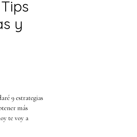
Tips
as y
aré 9 estrategias
obtener más
oy te voy a