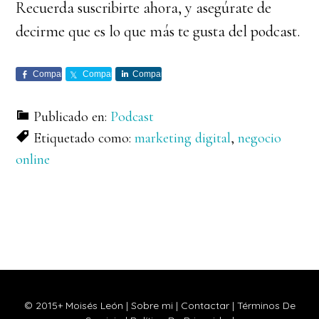
Recuerda suscribirte ahora, y asegúrate de
decirme que es lo que más te gusta del podcast.
Comparte
Comparte
Comparte
Publicado en:
Podcast
Etiquetado como:
marketing digital
,
negocio
online
Barra
lateral
principal
© 2015+ Moisés León |
Sobre mi
|
Contactar
|
Términos De