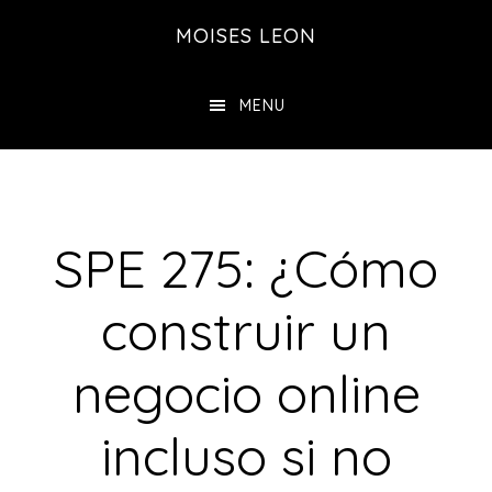
Saltar
Saltar
MOISES LEON
al
a
contenido
la
MENU
principal
barra
lateral
principal
SPE 275: ¿Cómo
construir un
negocio online
incluso si no