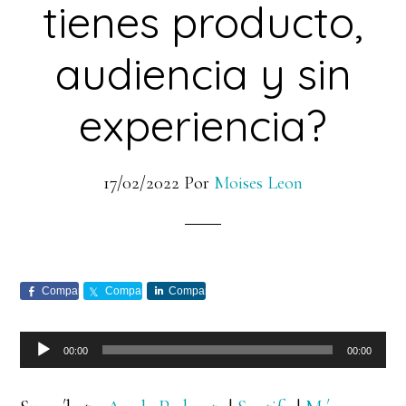
tienes producto,
audiencia y sin
experiencia?
17/02/2022
Por
Moises Leon
Comparte
Comparte
Comparte
Reproductor
00:00
00:00
de
audio