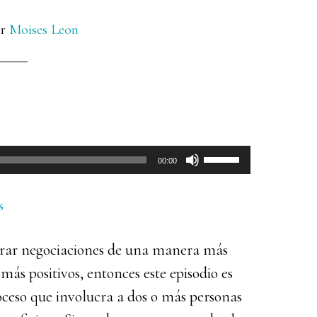
r
Moises Leon
Utiliza
00:00
las
teclas
s
de
errar negociaciones de una manera más
flecha
 más positivos, entonces este episodio es
arriba/abajo
ceso que involucra a dos o más personas
para