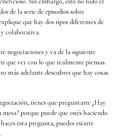
eneficioso. Sin embargo, esto no todo el
aumentar
dos de la serie de episodios sobre
o
 explique que hay dos tipos diferentes de
disminuir
y colaborativa.
el
volumen.
bre negociaciones y va de la siguiente
en que ver con lo que realmente piensas.
ero más adelante descubres que hay cosas
egociación, tienes que preguntarte ¿Hay
la mesa? porque puede que estés haciendo
 haces esta pregunta, puedes estarte
.