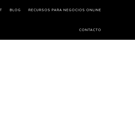
T
BLOG
RECURSOS PARA NEGOCIOS ONLINE
CONTACTO
Barra
ateral
rincipal