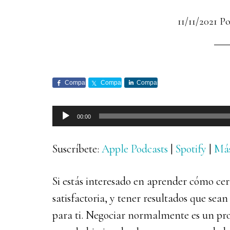
11/11/2021
Po
Comparte
Comparte
Comparte
Reproductor
00:00
de
audio
Suscríbete:
Apple Podcasts
|
Spotify
|
Má
Si estás interesado en aprender cómo c
satisfactoria, y tener resultados que sean
para ti. Negociar normalmente es un pro