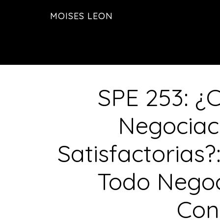
Saltar
Saltar
MOISES LEON
al
a
contenido
la
principal
barra
lateral
principal
SPE 253: ¿
Negociac
Satisfactorias
Todo Nego
Con