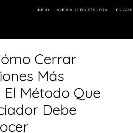
INICIO
ACERCA DE MOISÉS LEÓN:
PODCAS
Cómo Cerrar
l
iones Más
p
?: El Método Que
ciador Debe
ocer