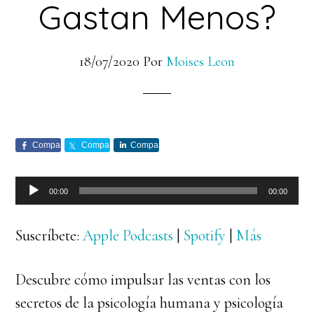
Gastan Menos?
18/07/2020
Por
Moises Leon
Comparte
Comparte
Comparte
Reproductor
00:00
00:00
de
audio
Suscríbete:
Apple Podcasts
|
Spotify
|
Más
Descubre cómo impulsar las ventas con los
secretos de la psicología humana y psicología