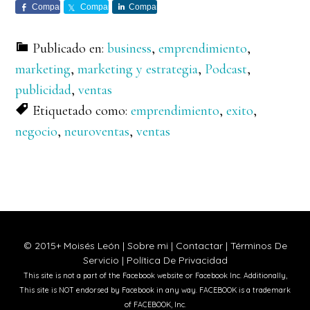
Comparte
Comparte
Comparte
Publicado en:
business
,
emprendimiento
,
marketing
,
marketing y estrategia
,
Podcast
,
publicidad
,
ventas
Etiquetado como:
emprendimiento
,
exito
,
negocio
,
neuroventas
,
ventas
© 2015+ Moisés León |
Sobre mi
|
Contactar
|
Términos De
Servicio
|
Política De Privacidad
This site is not a part of the Facebook website or Facebook Inc. Additionally,
This site is NOT endorsed by Facebook in any way. FACEBOOK is a trademark
of FACEBOOK, Inc.